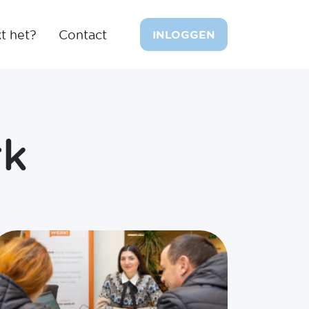
t het?
Contact
INLOGGEN
rk