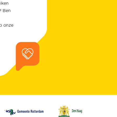
uiken
? Ben
op onze