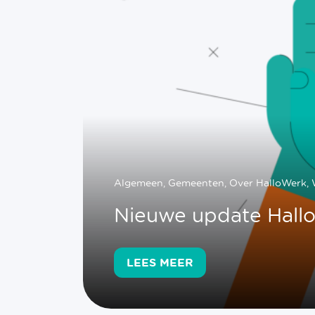
Algemeen, Gemeenten, Over HalloWerk,
Nieuwe update Hallo
LEES MEER