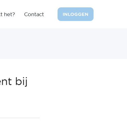
t het?
Contact
INLOGGEN
t bij