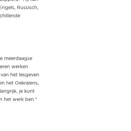
Engels, Russisch,
chillende
 de meerdaagse
leren werken
t van het lesgeven
h en het Oekraïens,
langrijk, je kunt
an het werk ben.”