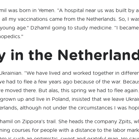
il was born in Yemen. “A hospital near us was built by 
 all my vaccinations came from the Netherlands. So, I wa
 young age.” Dzhamil going to study medicine. “I became
hopedics.”
ly in the Netherlan
 Ukrainian. “We have lived and worked together in differen
e had to flee a few years ago because of the war. Becau
e moved there. But alas, this spring we had to flee again.
 grown up and live in Poland, insisted that we leave Ukra
therlands, although not under the circumstances I was hopi
amil on Zippora’s trail. She heads the company Zpits, w
aining courses for people with a distance to the labor mar
“He is such an optimistic, sweet and grateful man. He ca