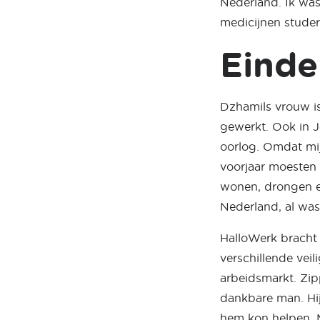
Nederland. Ik was 
medicijnen studer
Einde
Dzhamils vrouw i
gewerkt. Ook in 
oorlog. Omdat mij
voorjaar moesten 
wonen, drongen er
Nederland, al was
HalloWerk bracht D
verschillende vei
arbeidsmarkt. Zip
dankbare man. Hij 
hem kon helpen. M