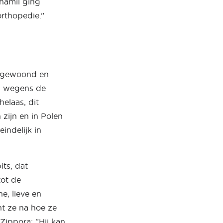
zhamil ging
orthopedie.”
n gewoond en
n wegens de
elaas, dit
zijn en in Polen
indelijk in
its, dat
tot de
e, lieve en
ht ze na hoe ze
Zippora: “Hij kan