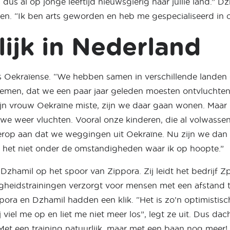
dus al op jonge leeftijd nieuwsgierig naar jullie land.” D
en. “Ik ben arts geworden en heb me gespecialiseerd in 
lijk in Nederland
s Oekraïense. “We hebben samen in verschillende lande
Jemen, dat we een paar jaar geleden moesten ontvluchte
n vrouw Oekraïne miste, zijn we daar gaan wonen. Maar h
we weer vluchten. Vooral onze kinderen, die al volwassen 
op aan dat we weggingen uit Oekraïne. Nu zijn we dan e
 het niet onder de omstandigheden waar ik op hoopte.”
zhamil op het spoor van Zippora. Zij leidt het bedrijf Zp
ligheidstrainingen verzorgt voor mensen met een afstand 
pora en Dzhamil hadden een klik. “Het is zo’n optimistisch
viel me op en liet me niet meer los”, legt ze uit. Dus dac
et een training natuurlijk, maar met een baan nog meer! 