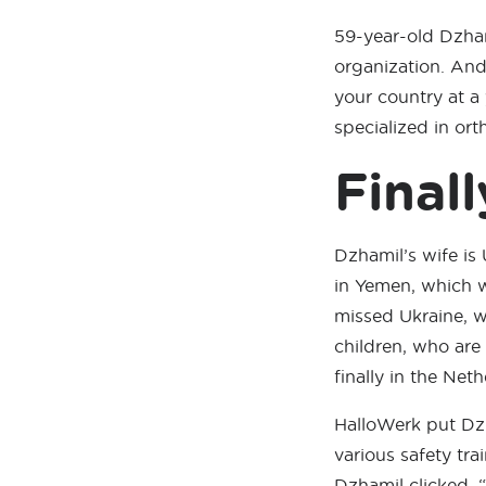
59-year-old Dzham
organization. And
your country at a
specialized in ort
Final
Dzhamil’s wife is
in Yemen, which w
missed Ukraine, w
children, who are
finally in the Ne
HalloWerk put Dzh
various safety tr
Dzhamil clicked. 