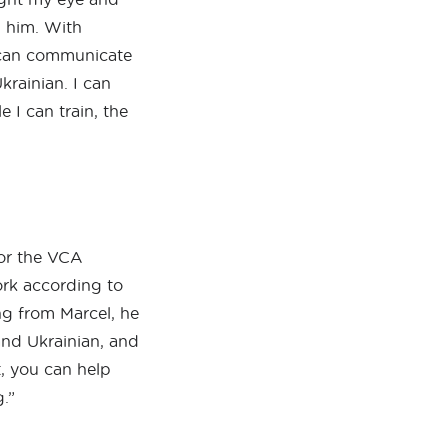
p him. With
e can communicate
krainian. I can
e I can train, the
for the VCA
ork according to
ing from Marcel, he
and Ukrainian, and
t, you can help
.”