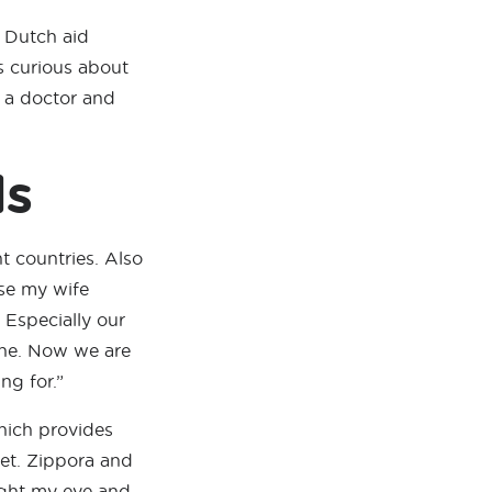
a Dutch aid
s curious about
 a doctor and
ds
t countries. Also
se my wife
 Especially our
ine. Now we are
ng for.”
hich provides
ket. Zippora and
ught my eye and