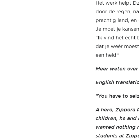
Het werk helpt Dz
door de regen, na
prachtig land, en 
Je moet je kansen
“Ik vind het echt
dat je wéér moest
een held.”
Meer weten over 
English translatio
“You have to sei
A hero, Zippora P
children, he and 
wanted nothing m
students at Zipp