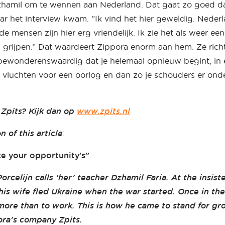
hamil om te wennen aan Nederland. Dat gaat zo goed dat 
ar het interview kwam. “Ik vind het hier geweldig. Nederl
de mensen zijn hier erg vriendelijk. Ik zie het als weer ee
 grijpen.” Dat waardeert Zippora enorm aan hem. Ze richt
 bewonderenswaardig dat je helemaal opnieuw begint, in
 vluchten voor een oorlog en dan zo je schouders er onder
Zpits? Kijk dan op
www.zpits.nl
n of this article
:
ze your opportunity’s”
orcelijn calls ‘her’ teacher Dzhamil Faria. At the insist
his wife fled Ukraine when the war started. Once in th
ore than to work. This is how he came to stand for gr
ora’s company Zpits.